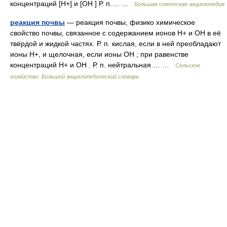
концентраций [Н+] и [ОН ] Р. п.… …
Большая советская энциклопедия
реакция почвы
— реакция почвы, физико химическое
свойство почвы, связанное с содержанием ионов H+ и OH в её
твёрдой и жидкой частях. Р. п. кислая, если в ней преобладают
ионы Н+, и щелочная, если ионы OH ; при равенстве
концентраций Н+ и ОН . Р. п. нейтральная.… …
Сельское
хозяйство. Большой энциклопедический словарь