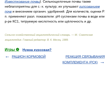
Известкование почвы
).
Сильнощелочные почвы также
неблагоприятны для с.-х. культур; их улучшают
гипсованием
почв
и внесением органич. удобрений. Для количеств, оценки Р.
п. применяют разл. показатели: рН суспензии почвы в воде или
р-ре КС1, титруемую кислотность или щёлочность и др.
Сельско-хозяйственный энциклопедический словарь. — М.: Советская
энциклопедия
.
Главный редактор: В. К. Месяц
.
1989
.
Игры ⚽
Нужна курсовая?
РАЦИОН КОРМОВОЙ
РЕАКЦИЯ СВЯЗЫВАНИЯ
КОМПЛЕМЕНТА (РСК)