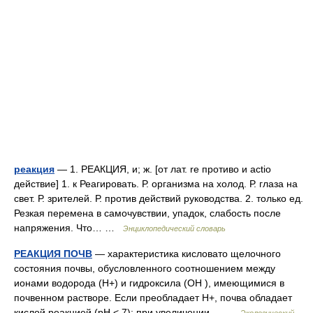
реакция
— 1. РЕАКЦИЯ, и; ж. [от лат. re противо и actio
действие] 1. к Реагировать. Р. организма на холод. Р. глаза на
свет. Р. зрителей. Р. против действий руководства. 2. только ед.
Резкая перемена в самочувствии, упадок, слабость после
напряжения. Что… …
Энциклопедический словарь
РЕАКЦИЯ ПОЧВ
— характеристика кисловато щелочного
состояния почвы, обусловленного соотношением между
ионами водорода (Н+) и гидроксила (ОН ), имеющимися в
почвенном растворе. Если преобладает Н+, почва обладает
кислой реакцией (рН < 7); при увеличении… …
Экологический