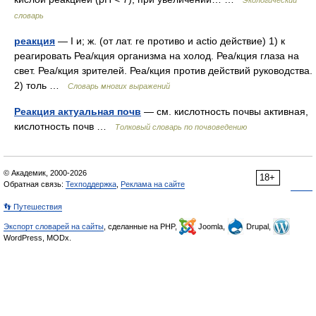
словарь
реакция
— I и; ж. (от лат. re противо и actio действие) 1) к
реагировать Реа/кция организма на холод. Реа/кция глаза на
свет. Реа/кция зрителей. Реа/кция против действий руководства.
2) толь …
Словарь многих выражений
Реакция актуальная почв
— см. кислотность почвы активная,
кислотность почв …
Толковый словарь по почвоведению
© Академик, 2000-2026
18+
Обратная связь:
Техподдержка
,
Реклама на сайте
👣 Путешествия
Экспорт словарей на сайты
, сделанные на PHP,
Joomla,
Drupal,
WordPress, MODx.