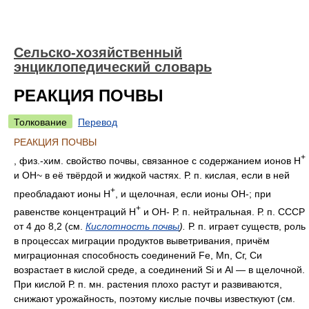
Сельско-хозяйственный
энциклопедический словарь
РЕАКЦИЯ ПОЧВЫ
Толкование
Перевод
РЕАКЦИЯ ПОЧВЫ
+
, физ.-хим. свойство почвы, связанное с содержанием ионов Н
и ОН~ в её твёрдой и жидкой частях. Р. п. кислая, если в ней
+
преобладают ионы Н
, и щелочная, если ионы ОН-; при
+
равенстве концентраций H
и ОН- Р. п. нейтральная. Р. п. СССР
от 4 до 8,2 (см.
Кислотность почвы
).
Р. п. играет существ, роль
в процессах миграции продуктов выветривания, причём
миграционная способность соединений Fe, Mn, Сг, Си
возрастает в кислой среде, а соединений Si и Аl — в щелочной.
При кислой Р. п. мн. растения плохо растут и развиваются,
снижают урожайность, поэтому кислые почвы известкуют (см.